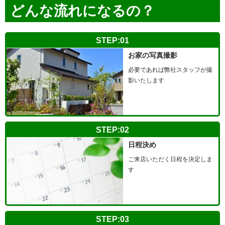
どんな流れ
になるの？
STEP:01
お家の写真撮影
必要であれば弊社スタッフが撮
影いたします
STEP:02
日程決め
ご来店いただく日程を決定しま
す
STEP:03