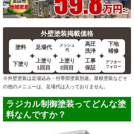
外壁塗装
掲載価格
高圧
下地
メッシュ
塗料
足場代
代
洗浄
補修
上塗り
上塗り
工事
アフター
下塗り
フォロー
1回目
2回目
保証
※外壁塗装は足場込み・付帯部塗装別途。屋根塗装などそ
の他のメニューは、足場代は入っておりません。
ラジカル制御塗装
ってどんな塗
料なんですか？