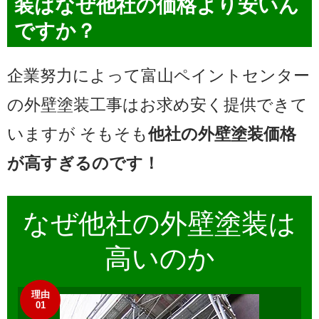
装は
なぜ他社の価格より安い
ん
ですか？
企業努力によって富山ペイントセンター
の外壁塗装工事は
お求め安く提供できて
いますが
そもそも
他社の外壁塗装価格
が高すぎるのです！
なぜ他社の
外壁塗装
は
高いのか
理由
01