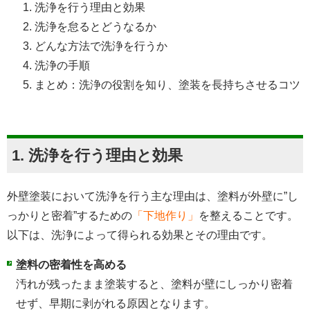
洗浄
を
行う
理由
と
効果
洗浄
を
怠る
と
どう
なる
か
どんな
方法
で
洗浄
を
行う
か
洗浄
の
手順
まとめ
：洗浄
の
役割
を
知
り
、塗装
を
長持ち
させる
コツ
1. 洗浄を行う理由と効果
外壁塗装において洗浄を行う主な理由は、塗料が外壁に”し
っかりと密着”するための
「下地作り」
を整えることです。
以下は、洗浄によって得られる効果とその理由です。
塗料の密着性を高める
汚れが残ったまま塗装すると、塗料が壁にしっかり密着
せず、早期に剥がれる原因となります。