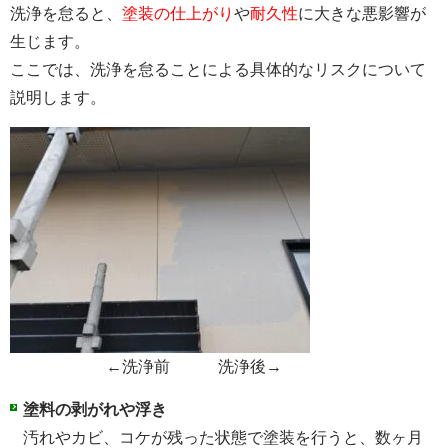
洗浄を怠ると、
塗装の仕上がり
や
耐久性
に大きな悪影響が
生じます。
ここでは、洗浄を怠ることによる具体的なリスクについて
説明します。
←洗浄前 洗浄後→
塗料の剥がれや浮き
汚れやカビ、コケが残った状態で塗装を行うと、数ヶ月