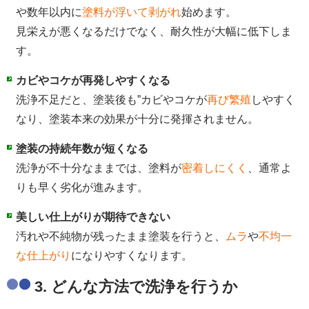
や数年以内に
塗料が浮いて剥がれ
始めます。
見栄えが悪くなるだけでなく、耐久性が大幅に低下しま
す。
カビやコケが再発しやすくなる
洗浄不足だと、塗装後も”カビやコケが
再び繁殖
しやすく
なり、塗装本来の効果が十分に発揮されません。
塗装の持続年数が短くなる
洗浄が不十分なままでは、塗料が
密着しにくく
、通常よ
りも早く劣化が進みます。
美しい仕上がりが期待できない
汚れや不純物が残ったまま塗装を行うと、
ムラ
や
不均一
な仕上がり
になりやすくなります。
3. どんな方法で洗浄を行うか