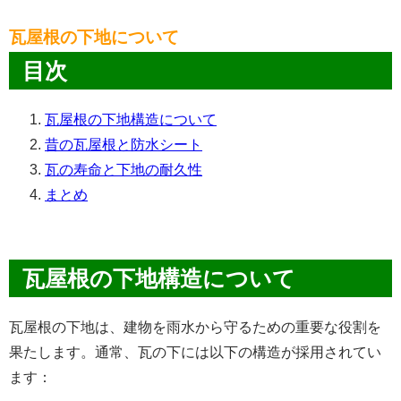
瓦屋根の下地について
目次
瓦
屋根
の
下地
構造
について
昔
の
瓦
屋根
と
防水
シート
瓦
の
寿命
と
下地
の
耐久性
まとめ
瓦屋根の下地構造について
瓦屋根の下地は、建物を雨水から守るための重要な役割を
果たします。通常、瓦の下には以下の構造が採用されてい
ます：