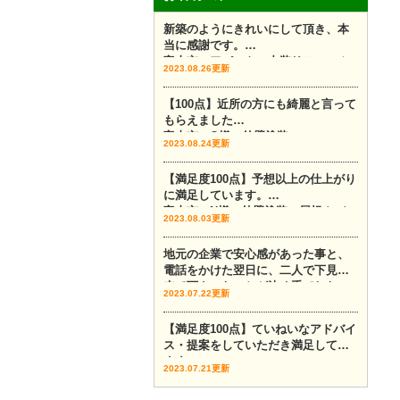
新築のようにきれいにして頂き、本
当に感謝です。
富山市 アパート 内装リフォーム
2023.08.26更新
【100点】近所の方にも綺麗と言って
もらえました
富山市 O様 外壁塗装
2023.08.24更新
【満足度100点】予想以上の仕上がり
に満足しています。
富山市 N様 外壁塗装 屋根カバー
2023.08.03更新
地元の企業で安心感があった事と、
電話をかけた翌日に、二人で下見に
来て下さったことが決め手でした。
2023.07.22更新
富山市 外壁塗装 外壁カバー
【満足度100点】ていねいなアドバイ
ス・提案をしていただき満足してい
ます。
2023.07.21更新
富山市 外壁塗装 Y様