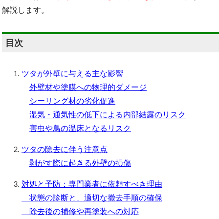
解説します。
目次
ツタが外壁に与える主な影響
外壁材や塗膜への物理的ダメージ
シーリング材の劣化促進
湿気・通気性の低下による内部結露のリスク
害虫や鳥の温床となるリスク
ツタの除去に伴う注意点
剥がす際に起きる外壁の損傷
対処と予防：専門業者に依頼すべき理由
状態の診断と、適切な撤去手順の確保
除去後の補修や再塗装への対応