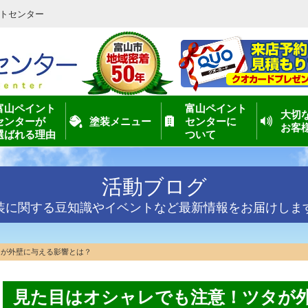
トセンター
富山ペイント
富山ペイント
大切
センターが
塗装メニュー
センターに
お客
選ばれる理由
ついて
活動ブログ
装に関する豆知識やイベントなど最新情報をお届けしま
タが外壁に与える影響とは？
見た目はオシャレでも注意！ツタが