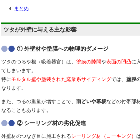
まとめ
ツタが外壁に与える主な影響
①
外壁材や塗膜への物理的ダメージ
ツタのつるや根（吸着器官）は、
塗膜の隙間
や
表面の凹凸
に
てしまいます。
特に
モルタル壁や塗装された窯業系サイディング
では、
塗膜
なります。
また、つるの重量が増すことで、
雨どいや幕板
などの付帯部
なることもあります。
②
シーリング材の劣化促進
外壁材のつなぎ目に施工される
シーリング材（コーキング）