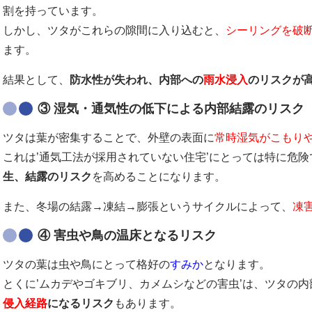
割を持っています。
しかし、ツタがこれらの隙間に入り込むと、
シーリングを破
ます。
結果として、
防水性が失われ、内部への
雨水浸入
のリスクが
③
湿気・通気性の低下による内部結露のリスク
ツタは葉が密集することで、外壁の表面に
常時湿気がこもり
これは’通気工法が採用されていない住宅’にとっては特に危険
生、結露のリスク
を高めることになります。
また、冬場の結露→凍結→膨張というサイクルによって、
凍
④
害虫や鳥の温床となるリスク
ツタの葉は虫や鳥にとって格好の
すみか
となります。
とくに’ムカデやゴキブリ、カメムシなどの害虫’は、ツタの
侵入経路
になるリスク
もあります。