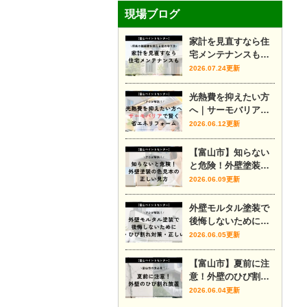
現場ブログ
家計を見直すなら住
宅メンテナンスも｜
将来の修繕費を抑え
2026.07.24更新
る家の守り方
光熱費を抑えたい方
へ｜サーモバリアで
賢く省エネリフォー
2026.06.12更新
ム
【富山市】知らない
と危険！外壁塗装の
色見本の正しい見方
2026.06.09更新
外壁モルタル塗装で
後悔しないために｜
費用・ひび割れ対
2026.06.05更新
策・正しい時期をプ
ロが解説
【富山市】夏前に注
意！外壁のひび割れ
放置
2026.06.04更新