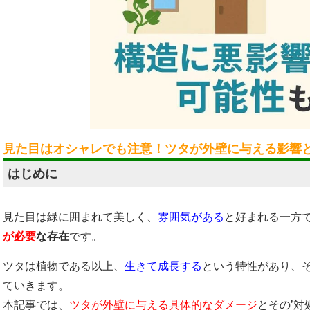
見た目はオシャレでも注意！ツタが外壁に与える影響
はじめに
見た目は緑に囲まれて美しく、
雰囲気がある
と好まれる一方
が必要
な存在
です。
ツタは植物である以上、
生きて成長する
という特性があり、
ていきます。
本記事では、
ツタが外壁に与える具体的なダメージ
とその’対