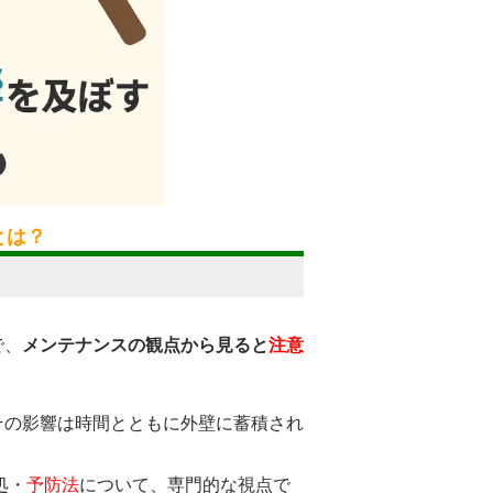
とは？
で、
メンテナンスの観点から見ると
注意
その影響は時間とともに外壁に蓄積され
処・
予防法
について、専門的な視点で