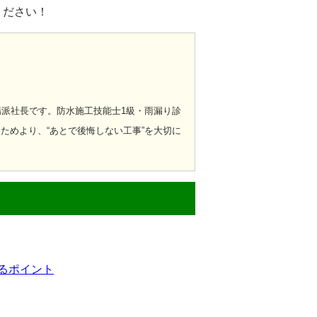
ください！
場派社長です。
防水施工技能士1級・雨漏り診
ためより、“あとで後悔しない工事”を大切に
るポイント