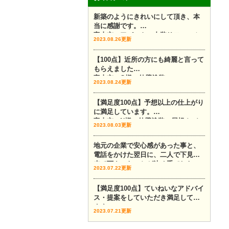
新築のようにきれいにして頂き、本
当に感謝です。
富山市 アパート 内装リフォーム
2023.08.26更新
【100点】近所の方にも綺麗と言って
もらえました
富山市 O様 外壁塗装
2023.08.24更新
【満足度100点】予想以上の仕上がり
に満足しています。
富山市 N様 外壁塗装 屋根カバー
2023.08.03更新
地元の企業で安心感があった事と、
電話をかけた翌日に、二人で下見に
来て下さったことが決め手でした。
2023.07.22更新
富山市 外壁塗装 外壁カバー
【満足度100点】ていねいなアドバイ
ス・提案をしていただき満足してい
ます。
2023.07.21更新
富山市 外壁塗装 Y様