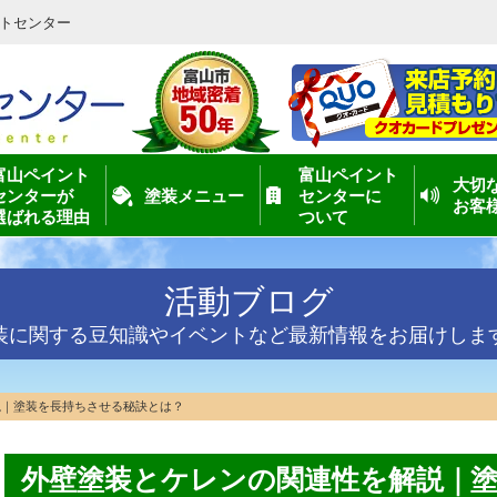
トセンター
富山ペイント
富山ペイント
大切
センターが
塗装メニュー
センターに
お客
選ばれる理由
ついて
活動ブログ
装に関する豆知識やイベントなど最新情報をお届けしま
説｜塗装を長持ちさせる秘訣とは？
外壁塗装とケレンの関連性を解説｜