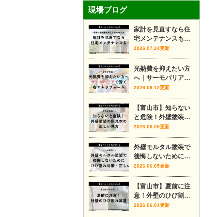
現場ブログ
家計を見直すなら住
宅メンテナンスも｜
将来の修繕費を抑え
2026.07.24更新
る家の守り方
光熱費を抑えたい方
へ｜サーモバリアで
賢く省エネリフォー
2026.06.12更新
ム
【富山市】知らない
と危険！外壁塗装の
色見本の正しい見方
2026.06.09更新
外壁モルタル塗装で
後悔しないために｜
費用・ひび割れ対
2026.06.05更新
策・正しい時期をプ
ロが解説
【富山市】夏前に注
意！外壁のひび割れ
放置
2026.06.04更新