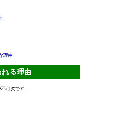
ト
な理由
われる理由
が不可欠です。