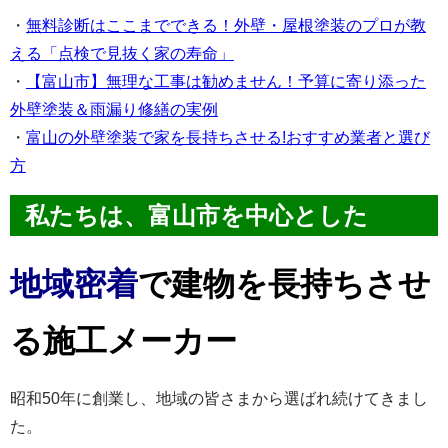
・
無料診断はここまでできる！外壁・屋根塗装のプロが教
える「点検で見抜く家の寿命」
・
【富山市】無理な工事は勧めません！予算に寄り添った
外壁塗装＆雨漏り修繕の実例
・
富山の外壁塗装で家を長持ちさせる!おすすめ業者と選び
方
私たちは、富山市を中心とした
地域密着
で建物を長持ちさせ
る施工メーカー
昭和50年に創業し、地域の皆さまから選ばれ続けてきまし
た。