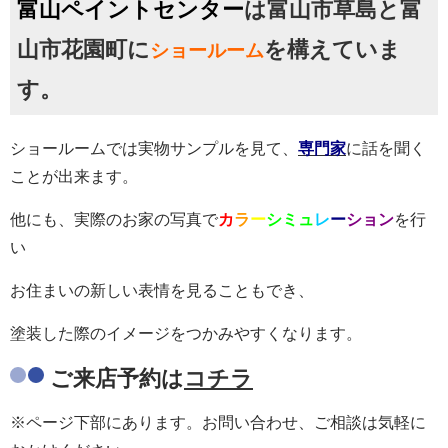
富山ペイントセンター
は富山市草島と富
山市花園町に
を構えていま
ショールーム
す。
ショールームでは実物サンプルを見て、
専門家
に話を聞く
ことが出来ます。
他にも、実際のお家の写真で
カ
ラ
ー
シミュ
レ
ー
ション
を行
い
お住まいの新しい表情を見ることもでき、
塗装した際のイメージをつかみやすくなります。
ご来店予約は
コチラ
※ページ下部にあります。お問い合わせ、ご相談は気軽に