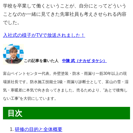
学校を卒業して働くということが、自分にとってどういう
ことなのか一緒に見てきた先輩社員も考えさせられる内容
でした。
入社式の様子がTVで放送されました！
この記事を書いた人
中陳 武（ナカゼ タケシ）
富山ペイントセンター代表。外壁塗装・防水・雨漏り一筋30年以上の現
場派社長です。
防水施工技能士1級・雨漏り診断士として、富山の雪・湿
気・寒暖差に本気で向き合ってきました。
売るためより、“あとで後悔し
ない工事”を大切にしています。
目次
研修の目的と全体概要