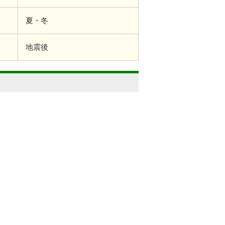
夏・冬
地震後