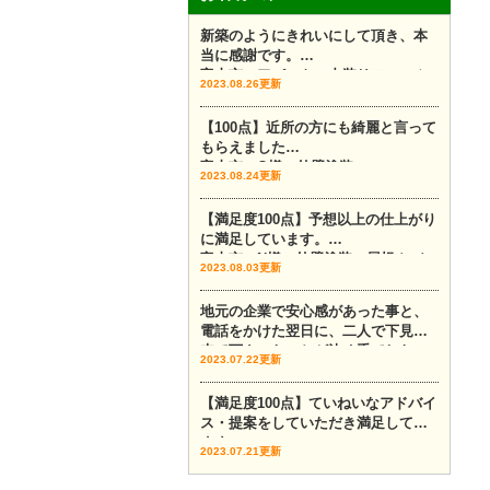
新築のようにきれいにして頂き、本
当に感謝です。
富山市 アパート 内装リフォーム
2023.08.26更新
【100点】近所の方にも綺麗と言って
もらえました
富山市 O様 外壁塗装
2023.08.24更新
【満足度100点】予想以上の仕上がり
に満足しています。
富山市 N様 外壁塗装 屋根カバー
2023.08.03更新
地元の企業で安心感があった事と、
電話をかけた翌日に、二人で下見に
来て下さったことが決め手でした。
2023.07.22更新
富山市 外壁塗装 外壁カバー
【満足度100点】ていねいなアドバイ
ス・提案をしていただき満足してい
ます。
2023.07.21更新
富山市 外壁塗装 Y様