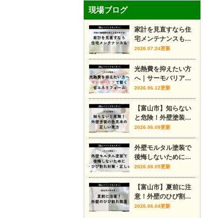
現場ブログ
家計を見直すなら住
宅メンテナンスも｜
将来の修繕費を抑え
2026.07.24更新
る家の守り方
光熱費を抑えたい方
へ｜サーモバリアで
賢く省エネリフォー
2026.06.12更新
ム
【富山市】知らない
と危険！外壁塗装の
色見本の正しい見方
2026.06.09更新
外壁モルタル塗装で
後悔しないために｜
費用・ひび割れ対
2026.06.05更新
策・正しい時期をプ
ロが解説
【富山市】夏前に注
意！外壁のひび割れ
放置
2026.06.04更新