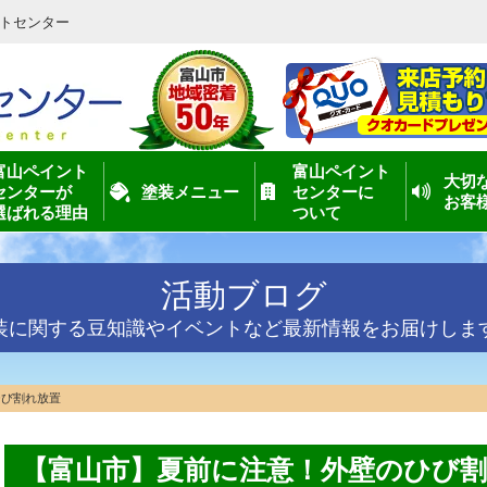
トセンター
富山ペイント
富山ペイント
大切
センターが
塗装メニュー
センターに
お客
選ばれる理由
ついて
活動ブログ
装に関する豆知識やイベントなど最新情報をお届けしま
ひび割れ放置
【富山市】夏前に注意！外壁のひび