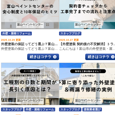
外壁・屋根リフォーム
スタッフブログ
外壁塗装・屋根塗装のいろは
外壁塗装・屋根塗装のいろは
2025.10.29 更新
2025.10.27 更新
外壁塗装の保証ってどう選ぶ？富山ペイントセンターの安心制度と10年保証のヒミツ
【外壁塗装 契約後の不安解消】トラブルを未然
外壁塗装の保証ってどう選ぶ？富山ペイントセンターの安心制度と10年保証のヒミツ こんにちは！富山市の外壁塗装・屋根工事・雨漏り専門店、富山ペイントセンターです！いつもブログを読んでいただきありがとうございます
こんにちは！富山市の外壁塗装・屋根工事・雨漏り専門店、富山ペイントセンターです！いつもブログを読ん
続きはコチラ
続きはコチラ
スタッフブログ
外壁・屋根リフォーム
スタッフブログ
塗装業者選び