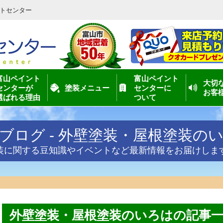
トセンター
富山ペイント
富山ペイント
大切
センターが
塗装メニュー
センターに
お客
選ばれる理由
ついて
ブログ - 外壁塗装・屋根塗装の
装に関する豆知識やイベントなど最新情報をお届けしま
外壁塗装・屋根塗装のいろはの記事