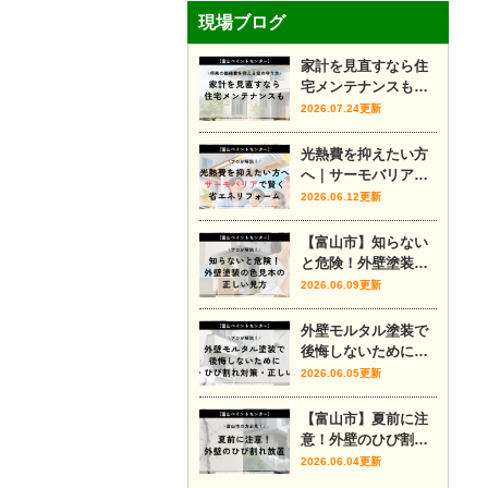
現場ブログ
家計を見直すなら住
宅メンテナンスも｜
将来の修繕費を抑え
2026.07.24更新
る家の守り方
光熱費を抑えたい方
へ｜サーモバリアで
賢く省エネリフォー
2026.06.12更新
ム
【富山市】知らない
と危険！外壁塗装の
色見本の正しい見方
2026.06.09更新
外壁モルタル塗装で
後悔しないために｜
費用・ひび割れ対
2026.06.05更新
策・正しい時期をプ
ロが解説
【富山市】夏前に注
意！外壁のひび割れ
放置
2026.06.04更新