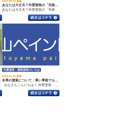
外壁塗装・屋根塗装のいろは
2025.09.04 更新
＆雨漏り修繕の実例
あなたは大丈夫？外壁塗装の「失敗あるある」をプロが徹底解説
私たちは、無理のない安心施工を一緒に考えることにしました。 予算に合わせた施工プラン ポイントは「必要なところだけをしっかり補修」すること。 今すぐ修繕が必要な部分を丁寧に補修 将来的に安心できる耐久性を確保 高額な工事は無理に提案せず、お客様に寄り添ったプラン これで「高額だからと不安になる…」なんてことはありません。 施工内容のポイント
あなたは大丈夫？外壁塗装の「失敗あるある」をプロが徹底解説 みなさん、こんにちは！富山市で外壁塗装・屋根工事・雨漏り修理をやっている 富山ペイントセンター です。「外壁塗装を考えてるけど…失敗したら怖いな」「悪徳業者にだまされたくない！」そんな不安、めちゃくちゃ分かります。 外壁塗装って安い買い物じゃないですよね。だからこそ絶対に失敗したくない。でも実際には「やっちゃった…」って声も多いのが現実。 そこで今回は、外壁塗装でよくある失敗あるあるを、プロの目線から分かりやすく解説します！この記事を最後まで読めば、失敗しないための知識が身につくだけでなく、優良業者を見抜く目まで養えちゃいますよ。 目次 外壁塗装の失敗ってなぜ起こるの？3つの原因 1-1. 知らなかったからやっちゃった系 1-2. 業者選びでつまづいた系 1-3. 見積もりがざっくりすぎた系 外壁塗装「失敗あるある」Q&A Q1. 契約後に見積金額が上がったんだけど？ Q2. 思った色と全然違うんだけど？ Q3. 塗ったのにすぐ剥がれた！ 失敗しないためのチェックリスト もし失敗しちゃったら？対処法と相談先 まとめ：外壁塗装で後悔しないために 1. 外壁塗装の失敗ってなぜ起こるの？3つの原因 知らなかったからやっちゃった系 塗料って「アクリル」「ウレタン」「シリコン」「フッ素」…と種類があり、価格も耐久年数もバラバラ。でもそれを知らずに「おすすめです！」って言われたまま契約すると…「あれ？もう剥がれてきたんだけど」ってなることも。 業者選びでつまづいた系 「今だけキャンペーン！足場代無料！」「他社より30万円安くします！」こんな甘い言葉に惑わされて契約すると…結果はお察しです。大事なのは複数業者から見積もりを取って、冷静に比較すること！ 見積もりがざっくりすぎた系 「外壁塗装一式 ○○円」っていう見積もりは要注意。足場代や下地処理、3回塗り（下塗り・中塗り・上塗り）までちゃんと書いてあるか確認必須です。 2. 外壁塗装「失敗あるある」Q&A Q1. 契約後に見積金額が上がったんだけど？ → 基本的にありません！ただし工事中に予期せぬ劣化が見つかる場合は追加工事の提案はあり得ます。でも勝手に進めて高額請求してくる業者はアウト。 Q2. 思った色と全然違うんだけど？ → これも超あるある。色見本は小さいとイメージが狂いやすいです。A4サイズ以上の大きめサンプルやカラーシミュレーションを活用しましょう。 Q3. 塗ったのにすぐ剥がれた！ → 下地処理や乾燥時間を守らなかった可能性大。塗装は3回塗りが基本。ここを手抜きすると必ずトラブルに。 3. 失敗しないためのチェックリスト
続きはコチラ
外壁塗装・屋根塗装のいろは
2025.01.20 更新
える5つのサイン
冬季の塗装について：寒い季節でも塗装はできるの？
の技術力・品質を磨きます。 そして、皆さまが笑顔で喜んでいただける外壁塗装、屋根塗装・雨漏り工事専門店にしていきたいと思いますので、どうぞよろしくお願いいたします。 富山ペイントセンターはご相談、診断、お見積りは無料です。 お気軽にご相談ください。 お問い合わせはコチラ 富山ペイントセンターは富山市草島にショールームを構えています。 ショールームでは実物サンプルを見て、専門家に話を聞くことが出来ます。 他にも、実際のお家の写真でカラーシミュレーションを行い お住まいの新しい表情を見ることもでき、 塗装した際のイメージをつかみやすくなります。 ご来店予約はコチラ ※ページ下部にあります。 富山ペイントセンターは、 ご相談、診断、お見積り すべて 無料 です！ お問い合わせ、ご相談は気軽におかけください。 ０１２０-８０８-１３３
みなさんこんにちは！ 外壁塗装・屋根塗装・雨漏り工事専門店の 富山ペイントセンターです。 ”地域密着” 私たちは、富山市草島にショールームを構え 富山市を中心とした 建物を長持ちさせる施工メーカーです。 地域の皆様の住まいを守り、暮らしを守ります。 雨漏り、外壁塗装、屋根塗装、外装リフォームは 富山ペイントセンターにお任せください！ 冬季の塗装について：寒い季節でも塗装はできるの？ はじめに 「冬でも塗装はできるの？」と疑問を持たれる方も多いのではないでしょうか。寒い時期は気温や湿度が塗装作業に影響を与えるため、不安に思うこともあるかと思います。以外にも、冬季の塗装にはメリットもあったりします。今回は、冬季に塗装を行う際のポイントや注意点について解説します。 目次 冬季でも塗装は可能？ 冬季塗装のメリット 冬季塗装の注意点 冬季塗装が向いている場所 まとめ 冬季でも塗装は可能？ 結論から言うと、冬季でも塗装は可能です。ただし、施工にはいくつかの条件を満たす必要があります。 気温条件通常、塗装は気温が5℃以上の環境で行うのが基本です。それ以下の気温では塗料の乾燥が遅れたり、塗膜の形成が不十分になる可能性があります。 湿度条件冬季は湿度が低く乾燥しやすいため、塗料が早く乾く利点があります。ただし、降雨や雪がある場合は施工ができません。 冬季の塗装では、メッシュシートを使用することで作業時間を確保しやすくなります。雨が降る場合も、メッシュシートが雨除けをしてくれます。屋根から足場にかけてマスカー養生を行うことで、雨の中でも作業できる場合があります。 また、ジェットヒーターを使用することで、温室のような状態になります。そのため、気温が５度に満たない場合でも温度条件を満たすことができます。 冬季塗装のメリット 冬季の塗装にはいくつかのメリットもあります： 需要が少ないためスケジュールが取りやすい塗装の繁忙期（春～秋）に比べて施工業者のスケジュールに余裕があるため、計画を立てやすい時期です。 湿度が低い環境で塗料が安定冬季の乾燥した空気は、塗料の乾燥を助けるため、仕上がりが均一になりやすい。 特別価格やキャンペーンの活用業者によっては、冬季限定の割引や特別キャンペーンを実施している場合があります。 冬季塗装の注意点 施工時間の制約冬は日照時間が短いため、作業可能な時間が限られます。早朝や夕方は気温が下がるため、日中の暖かい時間帯に施工を行うことが一般的です。 施工スケジュールの長期化冬は天候が変わりやすく、他の現場を見ながら、合間合間の作業になることで、施工スケジュールの長期化につながる場合があります。 塗料の選定寒冷地や低気温環境に対応した塗料を選ぶことが大切です。専門業者に相談することで、最適な塗料を提案してもらえます。 天候の急変に注意冬季は突然の降雪や雨があるため、施工日程を柔軟に調整する必要があります。 基材の状態を確認寒い時期は基材が冷たく湿っている場合があります。施工前に基材の温度や状態を確認し、適切な準備を行うことが重要です。 冬季塗装が向いている場所 室内塗装：気温や天候の影響が少ないため、冬季でも問題なく施工できます。 日当たりの良い壁面：施工環境が整いやすく、塗料が適切に乾燥します。 冬場でも比較的暖かい地域の外壁や屋根。 まとめ 冬季の塗装は、気温や天候などの条件を管理すれば問題なく施工が可能です。特に需要が少ない時期を活用して、計画的に塗装を進めることで、スムーズにリフォームを行うことができます。 塗装に関するご相談や冬季限定の施工プランについては、ぜひお気軽にお問い合わせください。専門のスタッフが、最適な塗料や施工方法をご提案いたします。 私たちは、富山市を中心とした ”地域密着”で建物を長持ちさせる施工メーカーです。 富山ペイントセンターは昭和50年に創業し、地域の皆さまから選ばれ続けてきました。 「10年後、20年後の塗装も 富山ペイントセンターに依頼したい！」 これからもそう思っていただけるよう、私たちは外壁塗装、屋根塗装・雨漏り工事の技術力・品質を磨きます。 そして、皆さまが笑顔で喜んでいただける外壁塗装、屋根塗装・雨漏り工事専門店にしていきたいと思いますので、どうぞよろしくお願いいたします。 富山ペイントセンターはご相談、診断、お見積りは無料です。 お気軽にご相談ください。 お問い合わせはコチラ 富山ペイントセンターは富山市草島にショールームを構えています。 ショールームでは実物サンプルを見て、専門家に話を聞くことが出来ます。 他にも、実際のお家の写真でカラーシミュレーションを行い お住まいの新しい表情を見ることもでき、 塗装した際のイメージをつかみやすくなります。 ご来店予約はコチラ ※ページ下部にあります。 富山ペイントセンターは、 ご相談、診断、お見積り すべて 無料 です！ お問い合わせ、ご相談は気軽におかけください。 ０１２０-８０８-１３３
続きはコチラ