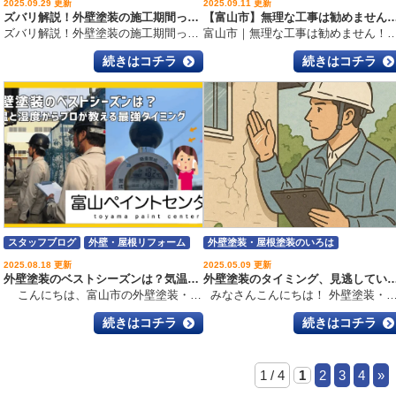
外壁塗装・屋根塗装のいろは
外壁塗装・屋根塗装のいろは
2025.09.29 更新
2025.09.11 更新
ズバリ解説！外壁塗装の施工期間ってどれくらい？工程別の日数と期間が長引く原因とは？
【富山市】無理な工事は勧めません！予算に寄り添った外壁塗装
ズバリ解説！外壁塗装の施工期間ってどれくらい？工程別の日数と期間が長引く原因とは？ こんにちは！富山市の外壁塗装・屋根工事・雨漏り専門店、富山ペイントセンターです！いつもブログを読んでいただきありがとうございます
富山市｜無理な工事は勧めません！予算に寄り添った外壁塗装＆雨漏り修繕の実例 こんにちは、富山市の外壁塗装・雨漏り専門店 富山ペイントセンター です。 「外壁塗装や雨漏り修繕って、つい高額な工事を勧められそうで不安…」そんなお悩みを持つ方、多いのではないでしょうか？ 実際、今回ご相談くださった80代ご夫婦も、他社で「カバー工法じゃないと止まらない」と言われ、高額な工事に不安を感じていらっしゃいました。 私たちは、必要な工事だけを丁寧に行い、予算に無理のないプランをご提案。「高額な工事じゃないと安心できない」と思われがちな外壁修繕でも、お客様に寄り添った施工でしっかり解決できるんです。 この記事では、実際に行った外壁塗装＆雨漏り修繕の事例を通して、 高齢でも安心して依頼できる施工 予算に無理のない工事の進め方 雨漏りを止めつつ外壁を長持ちさせるポイント をご紹介します。 目次 お客様のご相談内容 予算に合わせた施工プラン 施工内容のポイント 工事後のお客様の声 まとめ：予算内で安心の施工 お客様のご相談内容 今回ご相談くださったのは 80代のご夫婦。 「他社で“カバー工法じゃないと雨漏りは止まらない”と言われて、不安で仕方なかった…」 高額で大規模な工事を提案され、ご高齢のお二人にとっては、体力面も予算面も不安だらけ。 そこで
続きはコチラ
続きはコチラ
スタッフブログ
外壁・屋根リフォーム
外壁塗装・屋根塗装のいろは
外壁塗装・屋根塗装のいろは
2025.08.18 更新
2025.05.09 更新
外壁塗装のベストシーズンは？気温と湿度からプロが教える最強タイミング
外壁塗装のタイミング、見逃していませんか？プロが教
こんにちは、富山市の外壁塗装・屋根工事・雨漏り専門店、富山ペイントセンターです！いつもブログを読んでいただき、ありがとうございます ‍。 突然ですが…「外壁のひび割れが目立ってきたけど、いつ塗り替えればいいの？」なんて悩んだことありませんか？ 外壁塗装って「劣化したからそろそろやろうかな」くらいで決めがちなんですが、実は “時期” がめちゃくちゃ大事 なんです。 なぜなら、気温や湿度によって仕上がりが全然変わってしまうから。下手すると「数年で塗り直し」なんて悲劇も…。 そこで今回は、外壁塗装に最適なタイミングを、気温と湿度の観点からわかりやすく解説します。この記事を読めば「失敗しない塗り替え時期」がバッチリわかりますよ！ 目次 外壁塗装のベストシーズンはズバリ「春」と「秋」！ 理想的な気温と湿度の条件とは？ 季節ごとのメリット・デメリットまとめ 春（3〜5月） 秋（9〜11月） 夏（6〜8月） 冬（12〜2月） 「最適な時期を逃した…」でも大丈夫！ 富山市で外壁塗装を考えるなら？ まとめ 外壁塗装のベストシーズンはズバリ「春」と「秋」！ 結論から言いましょう。外壁塗装に最も適しているのは、春（3〜5月）と秋（9〜11月） です。 この時期は気温も湿度も安定していて、塗料が一番いい感じに仕上がります。いわば「外壁塗装のゴールデンタイム」 理想的な条件とは？ 気温：5℃以上 湿度：85％以下 この条件を満たすと、塗料がムラなく乾燥・硬化し、耐久性や美観も長持ちします。 季節ごとのメリット・デメリットまとめ 春（3〜5月） メリット：気温安定・雨少なめ・乾燥◎
みなさんこんにちは！ 外壁塗装・屋根塗装・雨漏り工事専門店の 富山ペイントセンターです。 ”地域密着” 私たちは、富山市草島にショールームを構え 富山市を中心とした 建物を長持ちさせる施工メーカーです。 地域の皆様の住まいを守り、暮らしを守ります。 雨漏り、外壁塗装、屋根塗装、外装リフォームは 富山ペイントセンターにお任せください！ 外壁塗装のタイミング、見逃していませんか？プロが教える5つのサイン はじめに 「まだ塗装は必要ない」と思っていませんか？実は、外壁塗装は築年数だけでは判断できません。塗装のタイミングを逃すと、補修費用が高くなる・雨漏りなどの被害につながる可能性も。 この記事では、プロが注目している5つの劣化サインをご紹介します。富山県のような湿気や積雪の多い地域では、特に早めのチェックが重要です。 目次 チョーキング現象（白い粉がつく） ヒビ・割れの発生 コケ・カビの付着 色あせ・変色 防水性の低下（雨漏りの兆候） 1. チョーキング現象（白い粉がつく） 外壁を触ったときに、手に白っぽい粉が付着する状態を…チョーキング…といいます。これは塗料の樹脂成分が紫外線や雨風によって分解され、顔料が表面に浮き出てくる現象です。 チョーキングが発生すると… 防水性が低下し、雨水が壁内部に浸み込む原因になります 見た目が粉っぽくくすんで、美観も損なわれます そのまま放置すると下地にダメージが及び、補修範囲が広がることも 定期的な手触りチェックを習慣にすると、早期発見につながります。特に、南向きや西向きの外壁は紫外線の影響を受けやすく要注意です。 2. ヒビ・割れの発生 外壁に細かな線状のヒビが入っている場合、それは…ヘアークラック…と呼ばれる初期の劣化症状です。一方で、幅0.3mm以上の深い亀裂は構造への影響も考慮すべき重大なサインです。 ヒビ割れの放置は危険 雨水が入り、下地や断熱材が腐食する原因になります 富山県のような積雪地域では、凍害による拡大が起きやすい 冬場に水分が入り→凍結→膨張→割れが広がる、の悪循環 早めの充填補修や、塗装による防水層の再構築が大切です。ヒビの幅や深さにより、下地処理の方法が変わるので、プロの診断を受けましょう。 3. コケ・カビの付着 外壁表面に緑色の…コケ…や黒い…カビ…が生えてきたら、それは防水性・撥水性が切れてきた証拠。特に北面や軒下、風通しの悪い場所で起こりやすいです。 放置のデメリット 見た目が古く・汚れて見える 湿気をため込みやすく、外壁材の腐食や剥がれの原因になる カビが繁殖すると、アレルギーなど健康面への悪影響も 高圧洗浄やバイオ洗浄で取り除くことが可能ですが、再発を防ぐには塗装で撥水性を回復することが大切です。 4. 色あせ・変色 塗装された外壁は、日光（紫外線）や風雨によって、年数が経つにつれて色あせてきます。これは、塗料中の顔料や樹脂が分解されている状態です。 色あせの進行例 鮮やかだった色が白っぽくくすむ 一部だけ色ムラができて、まだらな印象になる 塗膜が薄くなり、防水力が著しく低下する 機能性塗料（無機・フッ素・遮熱など）で塗り替えると、長期的な耐候性を確保できます。色あせは単なる見た目の問題だけでなく、劣化の前兆と捉えることが重要です。 5. 防水性の低下（雨漏りの兆候） ”壁紙の浮き”や窓枠まわりの黒ずみなど、室内に異変が出てきた場合は、すでに外壁からの浸水が始まっている可能性があります。塗膜の劣化により、水の侵入を防げなくなった状態です。 室内への浸水の怖さ 構造部（柱・梁など）まで水が達すると、木材が腐る・カビが繁殖する シロアリの発生リスクも上がる 雨漏り修理は“内部解体”が必要になるケースも多く、高額になりやすい :早期発見が最良の節約:です。外壁の劣化だけでなく、ベランダや屋根の防水層もあわせて点検しましょう。 外壁診断はプロに相談を これらのサインが一つでも当てはまる場合、外壁診断を受けることを強くおすすめします。当社では、富山県の気候特性（湿気・積雪・寒暖差）を考慮した点検と診断を行っております。もちろん無料で診断いたしますので、まずはお気軽にご相談ください。 まとめ 外壁塗装のタイミングは見た目以上に重要です。以下のサインを見逃さないようにしましょう 白い粉（チョーキング） ヒビ・割れ コケ・カビ 色あせ 室内への影響（雨漏り） 放置せず、早めの診断・補修が住まいを長持ちさせる第一歩です。 私たちは、富山市を中心とした ”地域密着”で建物を長持ちさせる施工メーカーです。 富山ペイントセンターは昭和50年に創業し、地域の皆さまから選ばれ続けてきました。 「10年後、20年後の塗装も 富山ペイントセンターに依頼したい！」 これからもそう思っていただけるよう、私たちは外壁塗装、屋根塗装・雨漏り工事
続きはコチラ
続きはコチラ
1 / 4
1
2
3
4
»