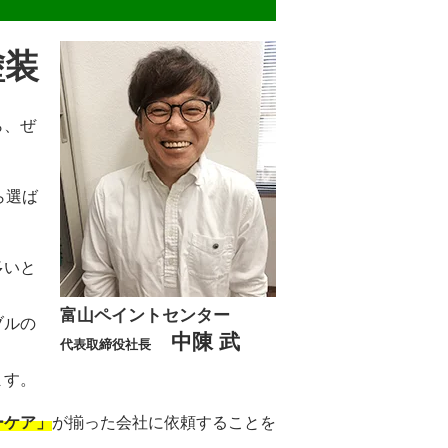
塗装
ら、ぜ
ら選ば
多いと
富山ペイントセンター
ブルの
中陳 武
代表取締役社長
ます。
ーケア」
が揃った会社に依頼することを