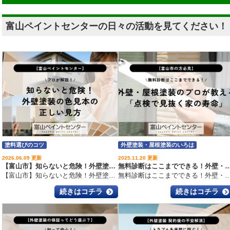
富山ペイントセンターの日々の活動を見てください！
塗料選びのコツ
外壁塗装・屋根塗装のいろは
外壁塗装・屋根塗装のいろは
2026.06.09 更新
2025.11.20 更新
【富山市】知らないと危険！外壁塗装の色見本の正しい見方
無料診断はここまでできる！外壁・屋根塗装のプロが教える「点検
【富山市】知らないと危険！外壁塗装の色見本の正しい見方 こんにちは！富山市の外壁塗装・屋根工事・雨漏り専門店、富山ペイントセンターです！いつもブログを読んでいただきありがとうございます
無料診断はここまでできる！外壁・屋根塗装のプロが教える「点検で見抜く家の寿命」 こんにちは！富山市の外壁塗装・屋根工事・雨漏り専門店、富山ペイントセンターです！
続きはコチラ
続きはコチラ