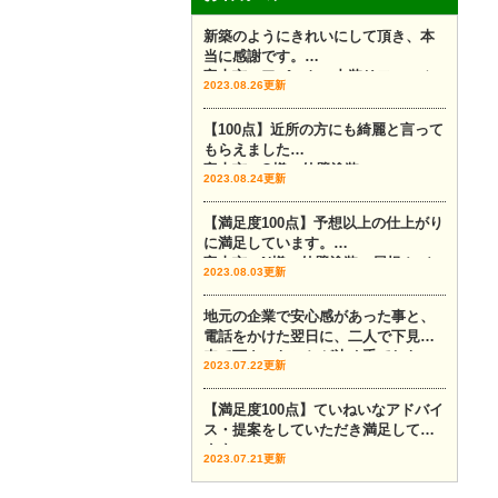
新築のようにきれいにして頂き、本
当に感謝です。
富山市 アパート 内装リフォーム
2023.08.26更新
【100点】近所の方にも綺麗と言って
もらえました
富山市 O様 外壁塗装
2023.08.24更新
【満足度100点】予想以上の仕上がり
に満足しています。
富山市 N様 外壁塗装 屋根カバー
2023.08.03更新
地元の企業で安心感があった事と、
電話をかけた翌日に、二人で下見に
来て下さったことが決め手でした。
2023.07.22更新
富山市 外壁塗装 外壁カバー
【満足度100点】ていねいなアドバイ
ス・提案をしていただき満足してい
ます。
2023.07.21更新
富山市 外壁塗装 Y様