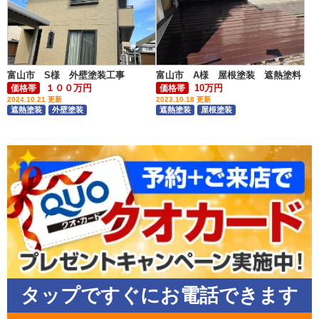
富山市 S様 外壁塗装工事
富山市 A様 屋根塗装 遮熱塗料
１００万円
10万円
価格帯
価格帯
2024.10.21 更新
2023.10.18 更新
遮熱塗装
外壁塗装
遮熱塗装
屋根塗装
タップですぐにお電話できます