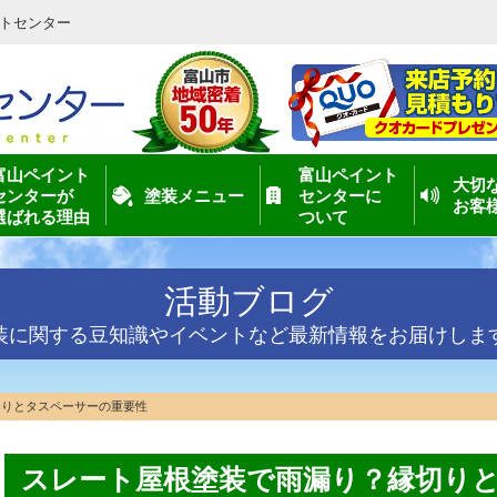
トセンター
富山ペイント
富山ペイント
大切
センターが
塗装メニュー
センターに
お客
選ばれる理由
ついて
活動ブログ
装に関する豆知識やイベントなど最新情報をお届けしま
切りとタスペーサーの重要性
スレート屋根塗装で雨漏り？縁切り