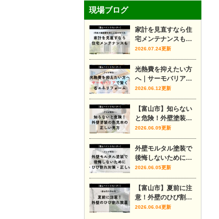
現場ブログ
家計を見直すなら住
宅メンテナンスも｜
将来の修繕費を抑え
2026.07.24更新
る家の守り方
光熱費を抑えたい方
へ｜サーモバリアで
賢く省エネリフォー
2026.06.12更新
ム
【富山市】知らない
と危険！外壁塗装の
色見本の正しい見方
2026.06.09更新
外壁モルタル塗装で
後悔しないために｜
費用・ひび割れ対
2026.06.05更新
策・正しい時期をプ
ロが解説
【富山市】夏前に注
意！外壁のひび割れ
放置
2026.06.04更新