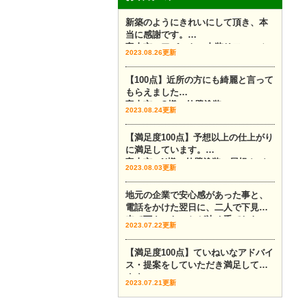
新築のようにきれいにして頂き、本
当に感謝です。
富山市 アパート 内装リフォーム
2023.08.26更新
【100点】近所の方にも綺麗と言って
もらえました
富山市 O様 外壁塗装
2023.08.24更新
【満足度100点】予想以上の仕上がり
に満足しています。
富山市 N様 外壁塗装 屋根カバー
2023.08.03更新
地元の企業で安心感があった事と、
電話をかけた翌日に、二人で下見に
来て下さったことが決め手でした。
2023.07.22更新
富山市 外壁塗装 外壁カバー
【満足度100点】ていねいなアドバイ
ス・提案をしていただき満足してい
ます。
2023.07.21更新
富山市 外壁塗装 Y様