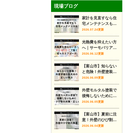
現場ブログ
家計を見直すなら住
宅メンテナンスも｜
将来の修繕費を抑え
2026.07.24更新
る家の守り方
光熱費を抑えたい方
へ｜サーモバリアで
賢く省エネリフォー
2026.06.12更新
ム
【富山市】知らない
と危険！外壁塗装の
色見本の正しい見方
2026.06.09更新
外壁モルタル塗装で
後悔しないために｜
費用・ひび割れ対
2026.06.05更新
策・正しい時期をプ
ロが解説
【富山市】夏前に注
意！外壁のひび割れ
放置
2026.06.04更新