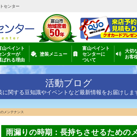
トセンター
富山ペイント
富山ペイント
大切
センターが
塗装メニュー
センターに
お客
選ばれる理由
ついて
活動ブログ
装に関する豆知識やイベントなど最新情報をお届けしま
めのメンテナンス
雨漏りの時期：長持ちさせるための