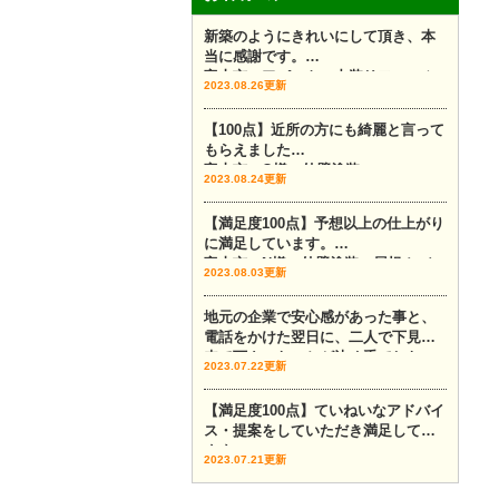
新築のようにきれいにして頂き、本
当に感謝です。
富山市 アパート 内装リフォーム
2023.08.26更新
【100点】近所の方にも綺麗と言って
もらえました
富山市 O様 外壁塗装
2023.08.24更新
【満足度100点】予想以上の仕上がり
に満足しています。
富山市 N様 外壁塗装 屋根カバー
2023.08.03更新
地元の企業で安心感があった事と、
電話をかけた翌日に、二人で下見に
来て下さったことが決め手でした。
2023.07.22更新
富山市 外壁塗装 外壁カバー
【満足度100点】ていねいなアドバイ
ス・提案をしていただき満足してい
ます。
2023.07.21更新
富山市 外壁塗装 Y様