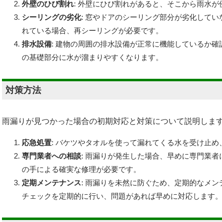
外壁のひび割れ
: 外壁にひび割れがあると、そこから雨水
シーリングの劣化
: 窓やドアのシーリング部分が劣化して
れている場合、再シーリングが必要です。
排水設備
: 建物の周囲の排水設備が正常に機能しているか
の基礎部分に水が溜まりやすくなります。
対策方法
雨漏りが見つかった場合の初期対応と対策について説明しま
応急処置
: バケツやタオルを使って漏れてくる水を受け止
専門業者への相談
: 雨漏りが発生した場合、早めに専門業
の手による確実な修理が必要です。
定期メンテナンス
: 雨漏りを未然に防ぐため、定期的なメ
チェックを定期的に行い、問題があれば早めに対応します