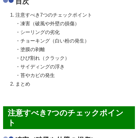
目次
注意
すべ
き
7
つ
の
チェックポイント
・凍害
（破風
や
外壁
の
損傷）
・シーリング
の
劣化
・チョー
キング
（白い
粉
の
発生）
・塗
膜
の
剥離
・ひび割れ
（クラック）
・サイディング
の
浮き
・苔
や
カビ
の
発生
まとめ
注意すべき7つのチェックポイン
ト