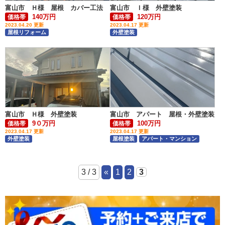
富山市 Ｈ様 屋根 カバー工法
富山市 Ｉ様 外壁塗装
140万円
120万円
価格帯
価格帯
2023.04.20 更新
2023.04.17 更新
屋根リフォーム
外壁塗装
富山市 Ｈ様 外壁塗装
富山市 アパート 屋根・外壁塗装
9０万円
100万円
価格帯
価格帯
2023.04.17 更新
2023.04.17 更新
外壁塗装
屋根塗装
アパート・マンション
3 / 3
«
1
2
3