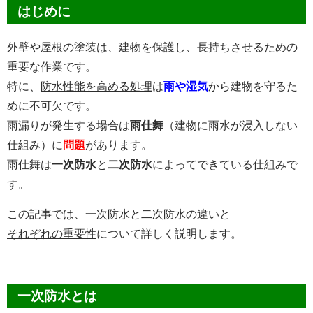
はじめに
外壁や屋根の塗装は、建物を保護し、
長持ち
させるための
重要な作業です。
特に、
防水性能を高める処理
は
雨や湿気
から建物を守るた
めに不可欠です。
雨漏りが発生する場合は
雨仕舞
（建物に雨水が浸入しない
仕組み）に
問題
があります。
雨仕舞は
一次防水
と
二次防水
によってできている仕組みで
す。
この記事では、
一次防水と二次防水の違い
と
それぞれの重要性
について詳しく説明します。
一次防水とは