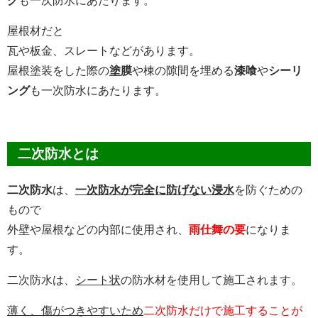
グ
も一次防水にあたります。
屋根材だと
瓦や板金、スレートなどがあります。
屋根塗装をした際の
塗膜
や棟の隙間を埋める
漆喰
や
シーリ
ング
も一次防水にあたります。
二次防水とは
二次防水
は、
一次防水が完全に防げない浸水
を防ぐための
もので
外壁や屋根などの内部に使用され、
雨仕舞の要
になりま
す。
二次防水は、
シート状
の防水材を使用して施工されます。
薄く、傷がつきやすいため
二次防水だけで施工することが