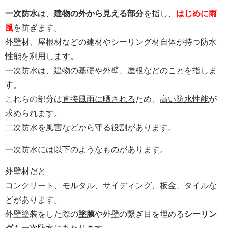
一次防水
は、
建物の外から見える部分
を指し、
はじめに雨
風
を防ぎます。
外壁材、屋根材などの建材やシーリング材自体が持つ防水
性能を利用します。
一次防水は、建物の基礎や外壁、屋根などのことを指しま
す。
これらの部分は
直接風雨に晒される
ため、
高い防水性能
が
求められます。
二次防水を風害などから守る役割があります。
一次防水には以下のようなものがあります。
外壁材だと
コンクリート、モルタル、サイディング、板金、タイルな
どがあります。
外壁塗装をした際の
塗膜
や外壁の繋ぎ目を埋める
シーリン