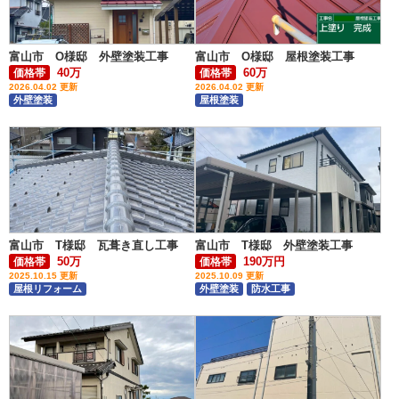
富山市 O様邸 外壁塗装工事
富山市 O様邸 屋根塗装工事
40万
60万
価格帯
価格帯
2026.04.02 更新
2026.04.02 更新
外壁塗装
屋根塗装
富山市 T様邸 瓦葺き直し工事
富山市 T様邸 外壁塗装工事
50万
190万円
価格帯
価格帯
2025.10.15 更新
2025.10.09 更新
屋根リフォーム
外壁塗装
防水工事