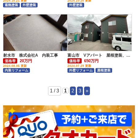
2024.10.21 更新
2024.10.20 更新
遮熱塗装
外壁塗装
外壁塗装
射水市 株式会社A 内装工事
富山市 Vアパート 屋根塗装、外壁カバー工事
20万円
650万円
価格帯
価格帯
2024.08.06 更新
2024.07.29 更新
内装リフォーム
外壁リフォーム
屋根塗装
アパート・マンション
1 / 3
1
2
3
»