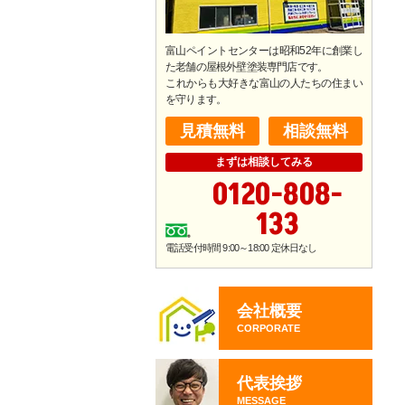
富山ペイントセンターは昭和52年に創業し
た老舗の屋根外壁塗装専門店です。
​これからも大好きな富山の人たちの住まい
を守ります。
見積無料
相談無料
まずは相談してみる
0120-808-
133
電話受付時間 9:00～18:00 定休日なし
会社概要
CORPORATE
代表挨拶
MESSAGE