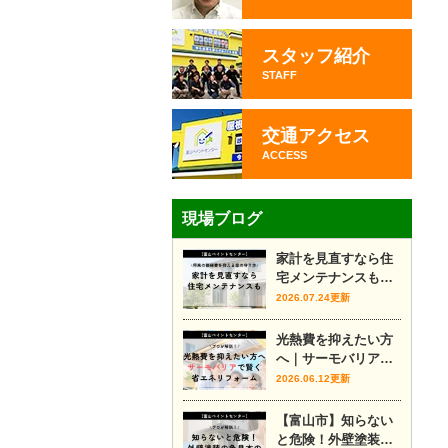
スタッフ紹介
STAFF
交通アクセス
ACCESS
現場ブログ
家計を見直すなら住
宅メンテナンスも｜
将来の修繕費を抑え
2026.07.24更新
る家の守り方
光熱費を抑えたい方
へ｜サーモバリアで
賢く省エネリフォー
2026.06.12更新
ム
【富山市】知らない
と危険！外壁塗装の