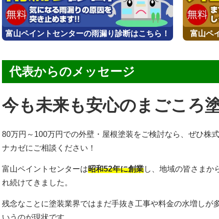
富山ペイントセンターの雨漏り診断はこちら！
富山ペ
代表からのメッセージ
今も未来も安心のまごころ
80万円～100万円での外壁・屋根塗装をご検討なら、ぜひ株
ナカゼにご相談ください！
富山ペイントセンターは
昭和52年に創業
し、地域の皆さまか
れ続けてきました。
残念なことに塗装業界ではまだ手抜き工事や料金の水増しが
いうのが現状です。