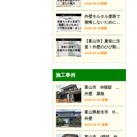
色見本の正しい見方
2026.06.09更新
外壁モルタル塗装で
後悔しないために｜
費用・ひび割れ対
2026.06.05更新
策・正しい時期をプ
ロが解説
【富山市】夏前に注
意！外壁のひび割れ
放置
2026.06.04更新
施工事例
富山市 M様邸 外壁カバー工事
外壁 屋根
2026.07.02 更新
富山県射水市 H様邸
外壁
2026.06.01 更新
富山市 I様邸 外壁塗装・内装リフォーム