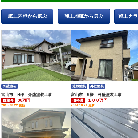
施工内容から選ぶ
施工地域から選ぶ
施工カラ
外壁塗装
遮熱塗装
外壁塗装
富山市 N様 外壁塗装工事
富山市 S様 外壁塗装工事
90万円
１００万円
価格帯
価格帯
2025.08.22 更新
2024.10.21 更新