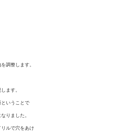
地を調整します。
現します。
所ということで
になりました。
ドリルで穴をあけ