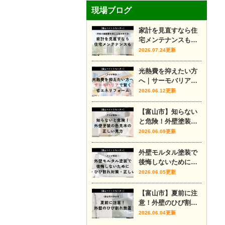
現場ブログ
家計を見直すなら住
宅メンテナンスも｜
将来の修繕費を抑え
2026.07.24更新
る家の守り方
光熱費を抑えたい方
へ｜サーモバリアで
賢く省エネリフォー
2026.06.12更新
ム
【富山市】知らない
と危険！外壁塗装の
色見本の正しい見方
2026.06.09更新
外壁モルタル塗装で
後悔しないために｜
費用・ひび割れ対
2026.06.05更新
策・正しい時期をプ
ロが解説
【富山市】夏前に注
意！外壁のひび割れ
放置
2026.06.04更新