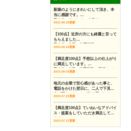
新築のようにきれいにして頂き、本
当に感謝です。
富山市 アパート 内装リフォーム
2023.08.26更新
【100点】近所の方にも綺麗と言って
もらえました
富山市 O様 外壁塗装
2023.08.24更新
【満足度100点】予想以上の仕上がり
に満足しています。
富山市 N様 外壁塗装 屋根カバー
2023.08.03更新
地元の企業で安心感があった事と、
電話をかけた翌日に、二人で下見に
来て下さったことが決め手でした。
2023.07.22更新
富山市 外壁塗装 外壁カバー
【満足度100点】ていねいなアドバイ
ス・提案をしていただき満足してい
ます。
2023.07.21更新
富山市 外壁塗装 Y様