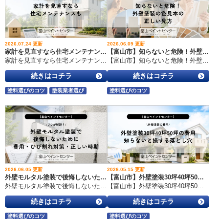
2026.07.24 更新
2026.06.09 更新
家計を見直すなら住宅メンテナンスも｜将来の修繕費を抑える家の守り方
【富山市】知らないと危険！外壁塗装の色見本の正しい見方
家計を見直すなら住宅メンテナンスも｜将来の修繕費を抑える家の守り方 こんにちは！富山市の外壁塗装・屋根工事・雨漏り専門店、富山ペイントセンターです。 いつもブログをご覧いただきありがとうございます。 毎月の家計を管理する中で、 ・食費を見直す・電気代を節約する・スマホ料金を変更する・不要なサブスクを整理する など、日々さまざまな工夫をされている方も多いのではないでしょうか。 こうした毎月の節約は、家計改善につながる大切な取り組みです。 しかし、意外と忘れられがちな大きな出費があります。 それが、 「住宅のメンテナンス費用」です。 この記事を書いた人 中陳 武（ナカゼ タケシ） 富山ペイントセンター代表。外壁塗装・防水・雨漏り一筋30年以上の現場派社長です。防水施工技能士1級・雨漏り診断士として、富山の雪・湿気・寒暖差に本気で向き合ってきました。売るためより、“あとで後悔しない工事”を大切にしています。 目次 住宅にも「将来必要になるお金」があります 住宅の修繕費は早めの対策で大きく変わる 外壁や屋根の劣化を放置すると費用が高くなる理由 外壁塗装は「未来の修繕費を減らす投資」 遮熱塗料で快適性と省エネを実現する方法 遮熱塗料のメリット・デメリット 家計管理で本当に考えるべき住宅への備え 大切な住まいを長く守るために 1.住宅にも「将来必要になるお金」があります 例えば、毎月5,000円の節約ができた場合、 5,000円 × 12ヶ月 ＝ 6万円 年間6万円の節約になります。 10年間続けると、 6万円 × 10年 ＝ 60万円 になります。 これは家計にとって大きな金額です。 では住宅について考えた場合はどうでしょうか。 一戸建て住宅は購入して終わりではありません。 外壁や屋根、防水部分は毎日の紫外線や雨風によって少しずつ劣化していきます。 特に富山県は、 富山の住宅が劣化しやすい理由 ・雨の日が多い・湿度が高い・冬の雪や凍結によるダメージがある など、住宅に負担がかかりやすい環境です。 そのため、住宅も家計と同じように「将来必要になる費用」を計画しておくことが大切です。 2.住宅の修繕費は早めの対策で大きく変わる 住宅メンテナンスで重要なのは、 「悪くなってから直す」のではなく「悪くなる前に守る」ことです。 適切な時期にメンテナンスした場合 築10～15年頃に、 ・外壁塗装・屋根塗装・防水メンテナンス を行うことで、住宅の防水性能を維持できます。 結果として、 ↓ 雨水の侵入を防ぐ ↓ 建物内部の劣化を防ぐ ↓ 住宅寿命を延ばす ことにつながります。 3.外壁や屋根の劣化を放置すると費用が高くなる理由 住宅の劣化は、最初は小さな症状から始まります。 例えば、 初期の劣化 外壁の色あせ チョーキング現象 [caption id="attachment_2268" align="alignleft" width="300"] クラック（ひび割れ）[/caption] 細かなひび割れ シーリングの劣化 この段階で補修を行えば、大きな工事になる前に対応できます。 しかし放置すると、 劣化を放置した場合 外壁のひび割れ ↓ 雨水が内部へ侵入 ↓ 木材や断熱材の劣化 ↓ 外壁補修・屋根修理・内部工事 ↓ 数百万円規模の修繕になる可能性 があります。 つまり、 「今メンテナンス費用をかけるか」 「将来的に大きな修理費を負担するか」 という違いになります。 3.外壁塗装は「未来の修繕費を減らす投資」 外壁塗装というと、 「家をきれいにする工事」 というイメージを持たれる方も多いですが、本来の目的は美観だけではありません。 外壁塗装の本当の役割 ・雨水の侵入を防ぐ・外壁材を保護する・劣化スピードを抑える・住宅寿命を延ばす ことです。 人の健康管理と同じように、 悪くなってから治すよりも、 悪くならないように予防する方が結果的に費用を抑えられる場合があります。 4.遮熱塗料で快適性と省エネを実現する方法 近年では、住宅を守るだけではなく、 「夏の暑さ対策」「省エネ」 を目的に遮熱塗料を選ばれる方も増えています。 遮熱塗料とは？ 遮熱塗料とは、太陽光に含まれる熱を反射し、屋根や外壁表面の温度上昇を抑える効果が期待できる塗料です。 特に、 ・2階が暑い・夏場エアコンが効きにくい・西日が強い・築年数が経過している 住宅では暑さ対策の選択肢になります。 ※効果は住宅の構造、断熱性能、環境によって異なります。 5.遮熱塗料のメリット ① 夏場の室内温度上昇を抑える 屋根や外壁から伝わる熱を抑えることで、室内環境の改善が期待できます。 「2階の部屋が暑い」 「夜になっても寝室が暑い」 という住宅では検討する価値があります。 ② 冷房負荷を減らし省エネにつながる可能性がある 例えば、 夏場の電気代が15,000円の場合、 冷房負荷が10％軽減できると、 約1,500円/月 年間では約9,000円～1万円程度の差になる可能性があります。 ※住宅条件によって異なります。 ③ 屋根や外壁への熱負担を軽減する 強い日差しによる建材への負担を抑えることで、住宅を長く維持することにつながります。 6.遮熱塗料のデメリット ① 初期費用が必要 一般的な塗料より費用が高くなる場合があります。 ただし、長期間住み続けることを考えると、住宅の快適性や維持費を考えた投資になります。 ② すべての住宅で同じ効果が出るわけではない 遮熱効果は、 ・屋根材・断熱性能・日当たり・住宅構造 によって変わります。 そのため、住宅ごとに適した施工方法を選ぶことが大切です。 7.家計管理で本当に考えるべき住宅への備え 節約というと、 ・食費・光熱費・通信費 に目が向きやすくなります。 しかし住宅は、人生の中でも大きな資産です。 毎月数千円の節約も大切ですが、 10年後、20年後に発生する可能性がある大きな修繕費を防ぐことも、重要な家計管理の一つです。 8.大切な住まいを長く守るために 家は家族の生活を守る大切な場所です。 適切な時期に外壁や屋根のメンテナンスを行うことで、 ・大きな修繕費を防ぐ・快適な住環境を維持する・住宅寿命を延ばす ことにつながります。 富山ペイントセンターでは、外壁塗装だけではなく、屋根・防水・雨漏りまで住宅を長く守るための施工をご提案しています。 「築10年以上経過している」 「外壁の状態が気になる」 「夏の暑さを改善したい」 という方は、一度住宅診断を受けてみてはいかがでしょうか。
【富山市】知らないと危険！外壁塗装の色見本の正しい見方 こんにちは！富山市の外壁塗装・屋根工事・雨漏り専門店、富山ペイントセンターです！いつもブログを読んでいただきありがとうございます
続きはコチラ
続きはコチラ
塗料選びのコツ
塗装業者選び
塗料選びのコツ
外壁塗装・屋根塗装のいろは
2026.06.05 更新
2026.05.15 更新
外壁モルタル塗装で後悔しないために｜費用・ひび割れ対策・正しい時期をプロが解説
【富山市】外壁塗装30坪40坪50坪の費用、知らないと損する落とし穴
外壁モルタル塗装で後悔しないために｜費用・ひび割れ対策・正しい時期をプロが解説 こんにちは！富山市の外壁塗装・屋根工事・雨漏り専門店、富山ペイントセンターです！いつもブログを読んでいただきありがとうございます
【富山市】外壁塗装30坪40坪50坪の費用、知らないと損する落とし穴 こんにちは！富山市の外壁塗装・屋根工事・雨漏り専門店、富山ペイントセンターです！いつもブログを読んでいただきありがとうございます
続きはコチラ
続きはコチラ
塗料選びのコツ
塗料選びのコツ