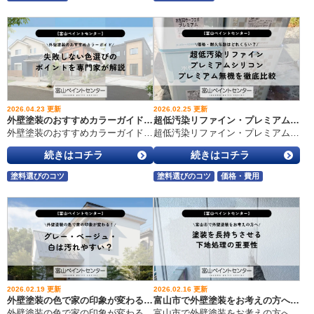
2026.04.23 更新
2026.02.25 更新
外壁塗装のおすすめカラーガイド｜失敗しない色選びのポイントを専門家が解説
超低汚染リファイン・プレミアムシリコン・プレミアム無機を徹底比較｜価格・耐久年数はどれくらい？
外壁塗装のおすすめカラーガイド｜失敗しない色選びのポイントを専門家が解説 こんにちは！富山市の外壁塗装・屋根工事・雨漏り専門店、富山ペイントセンターです！いつもブログを読んでいただきありがとうございます
超低汚染リファイン・プレミアムシリコン・プレミアム無機を徹底比較｜価格・耐久年数はどれくらい？ こんにちは！富山市の外壁塗装・屋根工事・雨漏り専門店、富山ペイントセンターです！いつもブログを読んでいただきありがとうございます
続きはコチラ
続きはコチラ
塗料選びのコツ
塗料選びのコツ
価格・費用
2026.02.19 更新
2026.02.16 更新
外壁塗装の色で家の印象が変わる！グレー・ベージュ・白は汚れやすい？
富山市で外壁塗装をお考えの方へ｜塗装を長持ちさせる下地処理の重要性
外壁塗装の色で家の印象が変わる！グレー・ベージュ・白は汚れやすい？ こんにちは。富山市の外壁塗装・屋根工事・雨漏り専門店、富山ペイントセンターです！！いつもブログをお読みいただき、ありがとうございます。 富山市で外壁塗装を検討しているお客様の多くが、「グレー・ベージュ・白は汚れやすいのか知りたい」と悩んでいます。外壁塗装は10年から15年に1回の大きな工事です。外壁塗装の色選びで失敗すると、長い期間後悔が続きます。 この記事では、外壁塗装で人気のグレー・ベージュ・白の印象の違い、汚れやすさの比較、屋根との相性、実際の施工事例、色決めの手順まで詳しく解説します。 この記事を読むと、富山市の気候に合う外壁塗装の色が分かります。汚れにくい色の選び方も理解できます。 屋根塗装・外壁塗装を検討中の方はぜひ最後まで読んでみてください！ この記事を書いた人 中陳 武（ナカゼ タケシ） 富山ペイントセンター代表。外壁塗装・防水・雨漏り一筋30年以上の現場派社長です。防水施工技能士1級・雨漏り診断士として、富山の雪・湿気・寒暖差に本気で向き合ってきました。売るためより、“あとで後悔しない工事”を大切にしています。 2. 外壁塗装の色で家の印象はどう変わる？【外壁塗装 富山市 色選び】 外壁塗装は建物の第一印象を決めます。外壁塗装の色は面積が大きいため、見た目の印象に強く影響します。 グレーの外壁塗装が与える印象 グレーの外壁塗装は落ち着きと高級感を演出します。近年の新築住宅では、グレー系が増えています。富山市の住宅街でもモダン住宅の多くがグレーを選択しています。 グレーは白と黒の中間色です。グレーは光の反射を抑えます。グレーは重厚感を出します。 実際に富山市で外壁塗装を行ったお客様は、「新築のように見える」と感想を伝えてくれました。 ベージュの外壁塗装が与える印象 ベージュの外壁塗装は温かみを演出します。ベージュは日本の住宅に多い色です。ベージュは周囲の景観になじみます。 ベージュは無難な色という印象があります。ベージュは飽きにくい色でもあります。 富山市の分譲地ではベージュの外壁塗装が多く見られます。 白の外壁塗装が与える印象 白の外壁塗装は清潔感があります。白は明るさを強調します。白は家を大きく見せる効果があります。 しかし白は汚れが目立ちやすい色でもあります。白は雨だれの黒い筋が見えやすいです。 富山市の積雪地域では、白い外壁塗装は雪景色と相性が良いというメリットもあります。 3. 外壁塗装 グレー・ベージュ・白は汚れやすい？【外壁塗装 富山市 比較】 外壁塗装の色選びでは、汚れやすさが重要です。 外壁塗装が汚れる原因 外壁塗装が汚れる原因は雨だれ、カビ、コケ、排気ガスです。富山市は年間降水日数が多い地域です。富山市は湿気も多い地域です。そのため外壁塗装には汚れが付着しやすい環境です。 白の外壁塗装は汚れやすいのか 白の外壁塗装は汚れが目立ちやすいです。白は黒い汚れと対比が強くなります。雨だれの筋が目立ちます。 実際に富山市で白の外壁塗装を施工した住宅では、北面にコケが発生しました。北面は日当たりが悪いからです。 グレーの外壁塗装は汚れにくいのか グレーの外壁塗装は汚れが目立ちにくいです。グレーは中間色です。排気ガスの汚れと近い色です。 グレーは万能ではありません。明るすぎるグレーは雨だれが見えます。 ベージュの外壁塗装はバランス型 ベージュの外壁塗装は汚れが比較的目立ちにくいです。ベージュは土や砂の色に近いです。 富山市で外壁塗装を行った現場では、ベージュは10年経過後も美観が保たれていました。 4. 外壁塗装と屋根の相性【外壁塗装 富山市 屋根工事】 外壁塗装は屋根との組み合わせが重要です。屋根とのバランスが悪いと違和感が出ます。 屋根がブラックの場合の外壁塗装 ブラックの屋根にはグレーや白が合います。コントラストがはっきりします。 屋根がブラウンの場合の外壁塗装 ブラウンの屋根にはベージュが合います。統一感が出ます。 屋根工事と外壁塗装を同時に行うと足場代を1回分にできます。足場費用は約15万円から20万円です。費用削減にもつながります。 5. 外壁塗装の施工事例【外壁塗装 富山市 事例】 富山市で外壁塗装を行った実例を紹介します。 富山市 K様 外装改修工事 グレーの外壁塗装を選んだ住宅は築15年以上でした。塗り替え後は新築のような外観になりました。 射水市 M様 外壁塗装工事 ベージュの外壁塗装を選んだ住宅は築15年以上でした。落ち着いた印象になりました。 富山市 O様 外壁塗装 屋根塗装 白の外壁塗装を選んだ住宅は築20年でした。明るい印象に変わりました。 筆者は現場でお客様の笑顔を何度も見ています。外壁塗装は見た目だけでなく気持ちも変えます。 6. 外壁塗装の色決め手順【外壁塗装 富山市 カラーシミュレーション】 外壁塗装で後悔しないための手順を紹介します。 ① 汚れやすさを理解する② 屋根とのバランスを考える③ 周囲の景観を見る④ 面積効果を確認する⑤ カラーシミュレーションを行う カラーシミュレーションでは実際の住宅写真を使用します。色の失敗を防げます。 7. まとめ 外壁塗装の色選びは家の印象を大きく変えます。グレーは落ち着きがあります。ベージュは安心感があります。白は清潔感があります。 外壁塗装では富山市の気候も考慮する必要があります。屋根との相性も重要です。 色選びで迷った場合は専門店への相談が安心です。 富山市で外壁塗装・屋根工事・雨漏りをご検討されている方は、是非この記事を参考にしてください！富山市で外壁塗装・屋根工事・雨漏りなら富山ペイントセンターへおまかせください！
富山市で外壁塗装をお考えの方へ｜塗装を長持ちさせる下地処理の重要性 こんにちは。富山市の外壁塗装・屋根工事・雨漏り専門店、富山ペイントセンターです！！いつもブログをお読みいただき、ありがとうございます。 富山市で外壁塗装を検討しているお客様に、まず質問があります。 「一番高い塗料を選べば安心」そのように考えていませんか？ 気持ちはよく分かります。外壁塗装は安い買い物ではありません。 しかし、外壁塗装を長持ちさせる本当のカギは塗料ではありません。 外壁塗装の寿命を左右するのは、下地処理の重要性です。 この記事では、富山市の気候を踏まえながら、外壁塗装を長持ちさせるために欠かせない下地処理について分かりやすく解説します。 外壁塗装で後悔したくない方、これから見積りを取ろうと考えている方、ぜひ最後まで読んでください。 この記事を書いた人 中陳 武（ナカゼ タケシ） 富山ペイントセンター代表。外壁塗装・防水・雨漏り一筋30年以上の現場派社長です。防水施工技能士1級・雨漏り診断士として、富山の雪・湿気・寒暖差に本気で向き合ってきました。売るためより、“あとで後悔しない工事”を大切にしています。 目次 富山市で外壁塗装を検討中の方が知っておくべき下地処理の重要性 外壁塗装の下地処理を怠ると起きる失敗事例 外壁塗装を長持ちさせる具体的な下地処理工程 富山市の気候と外壁塗装の関係 外壁塗装で失敗しない業者選びのポイント まとめ 1. 富山市で外壁塗装を検討中の方が知っておくべき下地処理の重要性 結論からお伝えします。 外壁塗装は下地処理で決まります。 大げさでは？と思う方もいるかもしれませんが、 どれだけ高性能な塗料を選んでも、下地処理が甘い外壁塗装は長持ちしません。 外壁塗装は色を塗る工事ではありません。塗料を外壁に密着させる工事です。 富山市は年間を通して湿度が高い地域です。冬は積雪があります。凍結と融解を繰り返す環境は、外壁にとって厳しい条件です。 その環境に耐えられる外壁塗装を実現するために、下地処理の重要性は非常に高いです。 2. 外壁塗装の下地処理を怠ると起きる失敗事例 少し本音を言います。 外壁塗装のトラブルの多くは、下地処理不足が原因です。 3年以内に剥がれるケース 富山市内で実際にあった事例です。 他社で外壁塗装を行った住宅で、施工から2年で塗膜が浮きました。原因は高圧洗浄不足でした。 汚れが残ったまま塗装を行うと、密着不良が起きます。 ひび割れが再発するケース クラック補修を十分に行わない外壁塗装は、ひび割れが再発します。 富山市は凍害地域です。水分が凍ると体積は約1.1倍になります。 小さなひび割れも広がります。 外壁塗装は見た目を整えるだけの工事ではありません。建物を守る工事です。 3. 外壁塗装を長持ちさせる具体的な下地処理工程 では、どのような下地処理が必要なのでしょうか。 高圧洗浄 150kgf/㎠前後の圧力で汚れや旧塗膜を除去します。洗浄不足は密着不良の原因です。 [caption id="attachment_2268" align="alignleft" width="300"] クラック（ひび割れ）[/caption] クラック補修 幅0.3mm以上のひび割れは補修が必要です。シーリング材や樹脂を使用します。 シーリング工事 シーリングの耐用年数は約10年です。外壁塗装と同時に打ち替えを行うことで、防水性能が向上します。 下塗り 下塗りは接着剤の役割を持ちます。外壁材に合った下塗り材を選定することが重要です。 外壁塗装は3回塗りが基本です。下塗り・中塗り・上塗りを丁寧に行うことで耐久性が高まります。 4. 富山市の気候と外壁塗装の関係 富山市は降水量が多い地域です。湿度が80％以上になる日もあります。 湿度が高い状態で外壁塗装を行うと、乾燥不良が起きやすくなります。 冬季施工では乾燥時間を通常の1.5倍確保します。 富山市で外壁塗装を成功させるためには、気候を理解した施工計画が必要です。 5. 外壁塗装で失敗しない業者選びのポイント 外壁塗装の見積書に「下地処理一式」と書かれている場合は注意が必要です。 数量や内容が具体的に記載されているか確認してください。 現地調査に60分以上かける業者は信頼できる傾向があります。 施工写真の提出がある業者は品質管理を徹底しています。 外壁塗装は価格だけで判断しないことが大切です。 6. まとめ 外壁塗装を長持ちさせるカギは下地処理の重要性にあります。 富山市の気候は外壁にとって厳しい環境です。その環境に耐えられる外壁塗装を実現するためには、丁寧な下地処理が必要です。 外壁塗装を検討している方は、見積書の下地処理内容を必ず確認してください。 富山市で外壁塗装・屋根工事・雨漏りをご検討されている方は、是非この記事を参考にしてください！富山市で外壁塗装・屋根工事・雨漏りなら富山ペイントセンターへおまかせください！