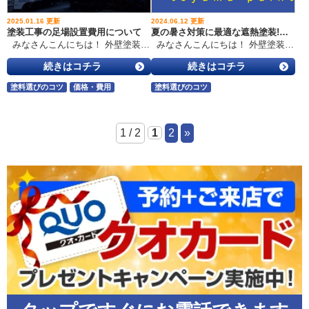
2025.01.16 更新
2024.06.12 更新
塗装工事の足場設置費用について
夏の暑さ対策に最適な遮熱塗装!室温を下げる驚きの効果と選び方
みなさんこんにちは！ 外壁塗装・屋根塗装・雨漏り工事専門店の 富山ペイントセンターです。 ”地域密着” 私たちは、富山市草島にショールームを構え 富山市を中心とした 建物を長持ちさせる施工メーカーです。 地域の皆様の住まいを守り、暮らしを守ります。 雨漏り、外壁塗装、屋根塗装、外装リフォームは 富山ペイントセンターにお任せください！ 塗装工事の足場設置費用について 塗装工事を考える際、意外と見過ごされがちな足場設置費用安全性や作業効率を確保するために欠かせない足場ですが、費用がどのように決まるのか、気になったことはありませんか？この記事では、足場設置費用の相場や変動要因、重要性について詳しく解説します。 目次 足場設置が必要な理由 足場設置費用の相場 富山ペイントセンターの足場費用について 費用の透明性を確保するためのポイント まとめ 1. 足場設置が必要な理由 足場は、工事を安全かつ効率的に進めるために欠かせない設備です。足場がないと、高所での作業が不安定になり、事故やトラブルのリスクが高まります。また、メッシュシートを取り付けることで塗料の飛散を防ぎ、近隣住民への配慮にもつながります。 2. 足場設置費用の相場 費用の目安 足場設置費用は、1㎡あたり800～1,200円が相場です。ただし、実際の費用は以下の要因によって変動します。 富山ペイントセンターの実際の例 以下は、実際に発生した塗装工事での足場設置費用の例です 塗装面積：191㎡ → 足場面積：263㎡ 総費用：28万円 1㎡あたり 1,065円/㎡ 塗装面積：209㎡ → 足場面積：298㎡ 総費用：32万円 1㎡あたり 1,074円/㎡ 塗装面積：190㎡ → 足場面積：340㎡ 総費用：34万円 1㎡あたり 1,000円/㎡ 足場面積が外壁面積より広くなる理由 一般的に、足場面積は塗装面積（外壁面積）より平均して100㎡ほど大きくなるのが標準です。これは以下の理由によるものです 外壁からの距離：作業スペースを確保するため、外壁から約50cm～1m離して設置。 高さへの余裕：軒下や屋根の高さを超えて足場を組む必要がある。 安全対策：落下防止や作業効率を確保するため、十分な広さを確保。 3. 富山ペイントセンターの足場費用について 富山ペイントセンターでは、足場費用に以下の内容が含まれています 主な費用項目 足場設置費用メッシュシートの設置も含みます。塗料の飛散を防止し、近隣住民への配慮を徹底します。 資材運搬費（設置・撤去）足場資材の運搬や設置・撤去にかかる費用。 昇降用階段の設置作業員が安全に昇降できる階段を設置します。 追加費用の可能性 現場の条件によっては、以下の追加費用が発生する場合があります 狭所作業作業スペースが狭い場合、特別な運搬や設置作業が必要となります。 道路使用足場やトラックが道路にはみ出す場合、「道路使用許可申請」が必要です。この手続きと関連費用が発生します。 壁繋ぎ設置足場の安定性を高めるために、建物の壁に固定する金具を設置します。高所や特殊な建物では追加作業が必要になることがあります。 小運搬設置場所とトラックの駐車場所が離れている場合、資材を手作業や小型機器で運搬するための追加作業費が発生します。 4. 費用の透明性を確保するためのポイント 足場設置費用を明確に把握し、納得のいく工事を進めるために以下のポイントを確認しましょう 見積もりの明細を確認足場代やメッシュシート、運搬費用などが詳細に記載されているかをチェックしましょう。 業者に質問する足場面積の計算方法や費用の内訳について説明を求めることで、透明性を確保できます。 相場と大きく異なる場合の注意相場を大きく下回る場合は手抜き工事の可能性が、逆に高すぎる場合は過剰請求のリスクがあります。 5. まとめ 塗装工事における足場設置は、安全性と品質を確保するための重要なステップです。費用には透明性が求められるため、見積もり時に明細をしっかり確認し、信頼できる業者に依頼しましょう。 私たちは、富山市を中心とした ”地域密着”で建物を長持ちさせる施工メーカーです。 富山ペイントセンターは昭和50年に創業し、地域の皆さまから選ばれ続けてきました。 「10年後、20年後の塗装も 富山ペイントセンターに依頼したい！」 これからもそう思っていただけるよう、私たちは外壁塗装、屋根塗装・雨漏り工事の技術力・品質を磨きます。 そして、皆さまが笑顔で喜んでいただける外壁塗装、屋根塗装・雨漏り工事専門店にしていきたいと思いますので、どうぞよろしくお願いいたします。 富山ペイントセンターはご相談、診断、お見積りは無料です。 お気軽にご相談ください。 お問い合わせはコチラ 富山ペイントセンターは富山市草島にショールームを構えています。 ショールームでは実物サンプルを見て、専門家に話を聞くことが出来ます。 他にも、実際のお家の写真でカラーシミュレーションを行い お住まいの新しい表情を見ることもでき、 塗装した際のイメージをつかみやすくなります。 ご来店予約はコチラ ※ページ下部にあります。 富山ペイントセンターは、 ご相談、診断、お見積り すべて 無料 です！ お問い合わせ、ご相談は気軽におかけください。 ０１２０-８０８-１３３
みなさんこんにちは！ 外壁塗装・屋根塗装・雨漏り工事専門店の 富山ペイントセンターです。 ”地域密着” 私たちは、富山市草島にショールームを構え 富山市を中心とした 建物を長持ちさせる施工メーカーです。 地域の皆様の住まいを守り、暮らしを守ります。 雨漏り、外壁塗装、屋根塗装、外装リフォームは 富山ペイントセンターにお任せください！ 夏の暑さ対策に最適な遮熱塗装!室温を下げる驚きの効果と選び方 メタディスクリプション： 遮熱塗装は夏の暑さ対策の優れた選択肢です。塗料の特殊な顔料が太陽光の熱を反射し、室内温度の上昇を大きく抑えます。本記事では遮熱塗装の仕組みと効果、おすすめ製品の選び方までわかりやすく解説しています。快適な夏を過ごすための秘訣を見逃すな! 記事本文： はじめに 夏の暑さ対策として、遮熱塗装は優れた選択肢となります。遮熱塗料は太陽光の熱を反射し、屋根や外壁の温度上昇を抑えることで、室内の過度な温度上昇を防ぎます。本記事では、遮熱塗装の仕組みと効果、選び方のポイントなどを詳しく解説していきます。 遮熱塗装の仕組み 遮熱塗装は、塗料に配合された特殊な顔料が太陽光の赤外線を反射することで、効果を発揮します。一般的な塗料と比べて、遮熱塗料には高い日射反射率があり、屋根や外壁の温度上昇を大幅に抑えることができます。 日射反射率 日射反射率とは、塗膜が日射を反射する割合を示す値です。遮熱塗料は高い日射反射率を持っているため、太陽光の熱を効率的に反射することができます。一般的な塗料の日射反射率が20~30%程度なのに対し、遮熱塗料の日射反射率は60~80%と非常に高くなっています。 日射反射率の高さは、塗料の色によっても変わります。明るい色の塗料ほど日射反射率が高く、白色の遮熱塗料では80%を超える日射反射率を実現する製品もあります。一方、濃い色の塗料は日射反射率が低くなる傾向にあります。 遮熱性能の要素 遮熱塗料の遮熱性能は、以下の3つの要素によって決まります。 日射反射率: 太陽光の熱を反射する能力 放射性能: 吸収した熱を効率的に放出する能力 熱伝導性能: 建物内部への熱の伝わりにくさ これらの要素が高いほど、遮熱効果が高くなります。遮熱塗料メーカーは、これらの性能を向上させるための配合や製造方法を研究しています。 遮熱塗装の効果 遮熱塗装には、室内温度の上昇抑制や省エネ効果などのメリットがあります。実際の効果は建物の構造や気候、塗料の種類によって異なりますが、夏場の快適性を大きく向上させることができます。 室内温度の上昇抑制 遮熱塗装の最大のメリットは、室内温度の上昇を抑える効果です。環境省の実験では、遮熱塗料を使用することで、夏の室温が1.8度、体感温度が2.0度下がったことが確認されています。また、屋根の表面温度も7.3~7.8度下がったと報告されています。 室内温度の上昇を抑えられれば、エアコンに頼らずに快適に過ごすことができます。エアコンの使用を控えめにすることで、電気代の削減にもつながります。 省エネ効果 遮熱塗装により、冷房の使用を抑えられるため、省エネ効果が期待できます。環境省の実験では、遮熱塗料を使用した場合、年間の冷房費が16,069円~18,331円安くなったことが分かっています。 一方で、遮熱塗料では断熱効果がないため、冬場の暖房費が10,143円~5,656円高くなる可能性があります。しかし、年間を通して見れば、空調費用は1,839円~7,547円の削減になるとのことです。 建材の保護効果 遮熱塗装は、建物の屋根や外壁の温度上昇を抑えるため、建材の劣化を防ぐ効果も期待できます。高温による建材の変形や劣化を軽減できるため、建物の耐久性が向上します。 また、屋根材の温度上昇を抑えることで、夏場の室内への熱の伝わりを最小限に抑えられます。結果として、エアコンの負荷が軽減され、より効率的な冷房運転が可能になります。 遮熱塗装の種類と選び方 遮熱塗料には様々な種類があり、それぞれ特徴が異なります。自分の用途や環境に合った遮熱塗料を選ぶことが重要です。また、塗装の際は適切な施工を行う必要があります。 主要な遮熱塗料 主要な遮熱塗料には以下のようなものがあります。 製品名 メーカー 特徴 ガイナ 日本遮熱塗料協会 高い日射反射率と耐候性 サーモアイシリーズ 日本ペイント 高い遮熱性能と美観の保持 クールタイトシリーズ エスケー化研 JIS規格認証品、長期に渡る遮熱性能 スーパーシャネツサーモF アステックペイント 省エネ効果と耐候性の両立 これらの製品は、全て一定の遮熱性能を持っていますが、耐候性や美観の保持など、特徴が異なります。自分の用途に合わせて、適切な製品を選ぶことが重要です。 塗料の選び方 遮熱塗料を選ぶ際のポイントは以下の通りです。 日射反射率: 80%以上が望ましい 放射性能: 高いほど効果的 耐久性: 長期間効果が持続するものを選ぶ 価格: 性能と価格のバランスを考慮する 色: 明るい色ほど遮熱効果が高い また、遮熱塗料を塗る箇所によっても、適した製品が異なります。屋根用と外壁用で、求められる性能が変わってくるためです。メーカーの推奨する用途を確認し、適切な製品を選ぶことが大切です。 適切な施工 遮熱塗料を使ったとしても、施工が適切でないと十分な効果が得られません。塗膜に厚み不足があると遮熱効果が低下したり、下地の汚れや養生の不備で塗膜の密着性が悪くなったりすることがあります。 施工の際は、メーカーの指示に従って、塗装面の下地処理や塗装方法を守ることが重要です。専門業者に依頼すれば、適切な施工が行えます。 遮熱塗装の注意点 遮熱塗装には以下のような注意点があります。これらを理解した上で、遮熱塗装を検討する必要があります。 断熱効果がない 遮熱塗料には断熱効果がないため、夏場の室温上昇を抑える効果はあるものの、冬場の保温効果は期待できません。寒冷地などでは、遮熱塗料と併せて断熱対策を行う必要があります。 塗膜の劣化による効果の低下 塗膜が時間の経過や紫外線などで劣化すると、遮熱効果が低下します。また、塗膜表面の汚れによっても遮熱性能が下がることがあります。一定期間ごとの塗り替えが必要になってくるでしょう。 価格が高め 一般的な塗料に比べ、遮熱塗料は価格が高めです。高い遮熱性能を実現するための特殊な配合が、コストアップの要因となっています。予算に合わせて、適切な製品を選ぶ必要があります。 まとめ 遮熱塗装は、夏の暑さ対策として有効な手段です。太陽光の熱を反射することで、室内の温度上昇を抑え、省エネにもつながります。一方で注意点もあるため、用途に合わせて適切な製品を選び、施工を行うことが大切です。 断熱性能がない点や価格が高めなど、デメリットもありますが、温熱環境の改善効果は大きいです。自宅やオフィスなど、建物の用途に合わせて検討してみてはいかがでしょうか。夏を快適に過ごせるはずです。 私たちは、富山市を中心とした ”地域密着”で建物を長持ちさせる施工メーカーです。 富山ペイントセンターは昭和50年に創業し、地域の皆さまから選ばれ続けてきました。 「10年後、20年後の塗装も 富山ペイントセンターに依頼したい！」 これからもそう思っていただけるよう、私たちは外壁塗装、屋根塗装・雨漏り工事の技術力・品質を磨きます。 そして、皆さまが笑顔で喜んでいただける外壁塗装、屋根塗装・雨漏り工事専門店にしていきたいと思いますので、どうぞよろしくお願いいたします。 富山ペイントセンターはご相談、診断、お見積りは無料です。 お気軽にご相談ください。 お問い合わせはコチラ 富山ペイントセンターは富山市草島にショールームを構えています。 ショールームでは実物サンプルを見て、専門家に話を聞くことが出来ます。 他にも、実際のお家の写真でカラーシミュレーションを行い お住まいの新しい表情を見ることもでき、 塗装した際のイメージをつかみやすくなります。 ご来店予約はコチラ ※ページ下部にあります。 富山ペイントセンターは、 ご相談、診断、お見積り すべて 無料 です！ お問い合わせ、ご相談は気軽におかけください。 ０１２０-８０８-１３３
続きはコチラ
続きはコチラ
塗料選びのコツ
価格・費用
塗料選びのコツ
1 / 2
1
2
»