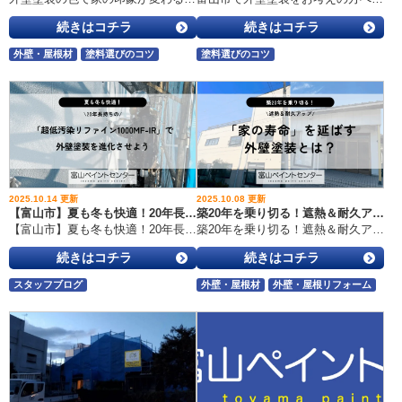
続きはコチラ
続きはコチラ
外壁・屋根材
塗料選びのコツ
塗料選びのコツ
2025.10.14 更新
2025.10.08 更新
【富山市】夏も冬も快適！20年長持ちの「超低汚染リファイン1000MF-IR」で外壁塗装を進化させよう
築20年を乗り切る！遮熱＆耐久アップで「家の寿命」を延ばす外壁塗装とは？
【富山市】夏も冬も快適！20年長持ちの「超低汚染リファイン1000MF-IR」で外壁塗装を進化させよう こんにちは！富山市の外壁塗装・屋根工事・雨漏り専門店、富山ペイントセンターです。いつもブログを読んでくださってありがとうございます！ 「そろそろ外壁塗装のタイミングだけど、次こそ長持ちする塗料を選びたい…」「夏の暑さ、どうにかならないかな？」 そんなお悩み、ありませんか？実はこのお悩み、富山市のお客様から本当によくいただく声なんです。 そこで今回は、“20年以上持つ耐久性”と“夏の熱を抑える遮熱効果”を両立した最新塗料をご紹介します！実際に富山市で使われている高耐久・高遮熱塗料 「超低汚染リファイン1000MF-IR」 の施工事例を交えて、その魅力を徹底解説します。 この記事を読めば、
築20年を乗り切る！遮熱＆耐久アップで「家の寿命」を延ばす外壁塗装とは？ こんにちは、富山市の外壁塗装・屋根工事・雨漏り専門店富山ペイントセンターです！ 「もうすぐ築20年…。うちもそろそろ塗り替え時期？」「せっかくお金をかけるなら、“長持ち”も“快適さ”も手に入れたい！」 そんなふうに悩んでいる方、多いのではないでしょうか？ この記事では、築20年を迎えた家が抱えるリアルなリスクと、外壁塗装で断熱性・耐久性をアップさせた成功事例＆費用目安を、分かりやすくご紹介します。 この記事を読むとわかること 築20年で外壁塗装が必要になる理由 遮熱性＆耐久性を上げたリアルな施工事例 富山市の外壁塗装費用の相場と、失敗しない選び方 第1章｜築20年の外壁、放っておくとどうなる？ 外壁塗装は「家の化粧直し」ではなく、建物を守る防具です。特に富山市のように、雨・雪・寒暖差が激しい地域では、外壁の劣化スピードが速いのが特徴。 築20年を過ぎると、多くの住宅にこんなサインが現れます
続きはコチラ
続きはコチラ
スタッフブログ
外壁・屋根材
外壁・屋根リフォーム
外壁・屋根リフォーム
塗料選びのコツ
価格・費用
塗料選びのコツ